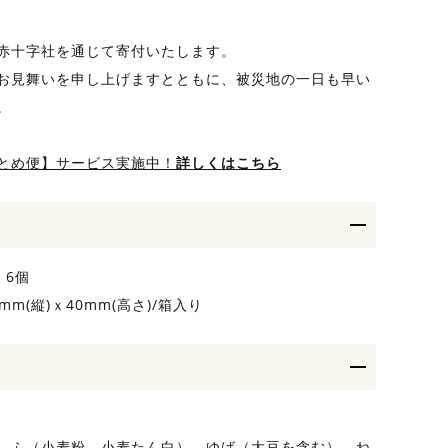
赤十字社を通じて寄付いたします。
お見舞いを申し上げますとともに、被災地の一日も早い
。
とめ便】サービス実施中！
詳しくはこちら
 6個
mm(縦)ｘ40mm(高さ)/箱入り
、ふ（小麦粉、小麦たん白）、ゆば（大豆を含む）、ね