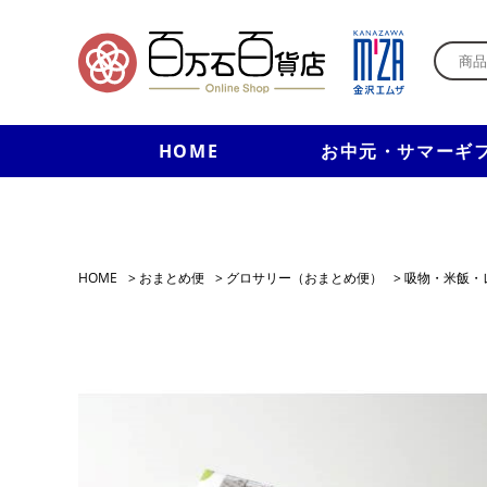
HOME
お中元・サマーギ
HOME
>
おまとめ便
>
グロサリー（おまとめ便）
>
吸物・米飯・