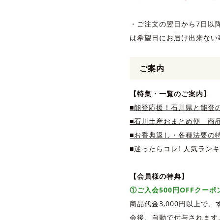
・ご注文の翌日から7日以
は希望日にお届け出来ない
ご案内
【特集・一覧のご案内】
■能登応援！石川県と能登
■石川土産おまとめ便 商品
■お香典返し・各種法要の
■迷ったらコレ! 人気ラン
【会員様の特典】
①ご入会500円OFFクー
商品代金3,000円以上で
会後、自動で付与されます