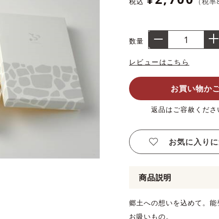
税込
（税率
数量
レビューはこちら
お買い物か
返品はご容赦くださ
お気に入りに
商品説明
郷土への想いを込めて。能
お吸いもの。