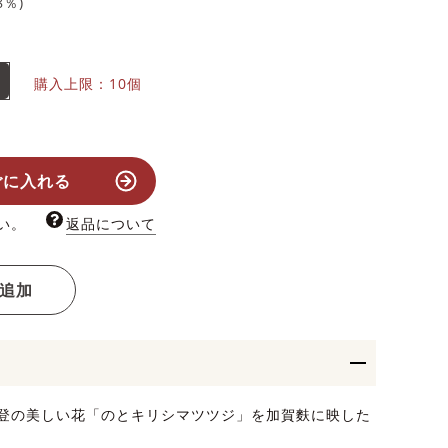
8
％)
購入上限：10個
ごに入れる
い。
返品について
追加
登の美しい花「のとキリシマツツジ」を加賀麩に映した