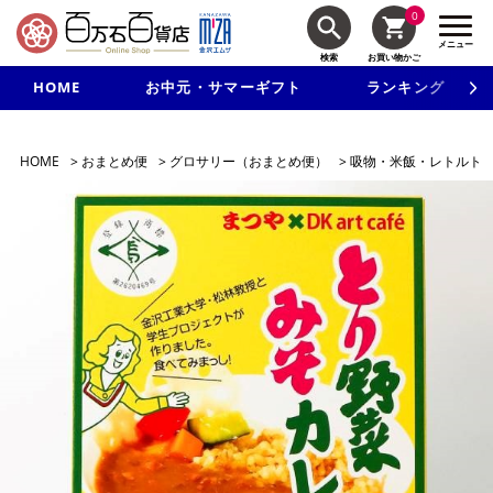
0
メニュー
検索
お買い物かご
HOME
お中元・サマーギフト
ランキング
新規入会で3千円以上で使える500円クーポンを進呈！
HOME
>
おまとめ便
>
グロサリー（おまとめ便）
>
吸物・米飯・レトルト