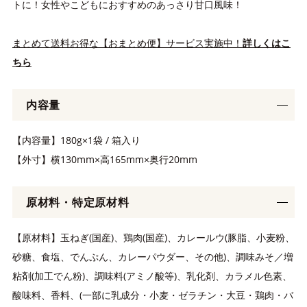
トに！女性やこどもにおすすめのあっさり甘口風味！
まとめて送料お得な【おまとめ便】サービス実施中！
詳しくはこ
ちら
内容量
【内容量】180g×1袋 / 箱入り
【外寸】横130mm×高165mm×奥行20mm
原材料・特定原材料
【原材料】玉ねぎ(国産)、鶏肉(国産)、カレールウ(豚脂、小麦粉、
砂糖、食塩、でんぷん、カレーパウダー、その他)、調味みそ／増
粘剤(加工でん粉)、調味料(アミノ酸等)、乳化剤、カラメル色素、
酸味料、香料、(一部に乳成分・小麦・ゼラチン・大豆・鶏肉・バ