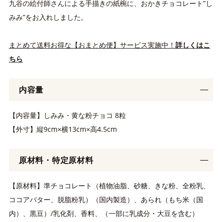
九谷の絵付師さんによる手描きの紙椀に、おかきチョコレート”し
みみ”をお入れしました。
まとめて送料お得な【おまとめ便】サービス実施中！
詳しくはこ
ちら
内容量
【内容量】しみみ・黄な粉チョコ 8粒
【外寸】縦9cm×横13cm×高4.5cm
原材料・特定原材料
【原材料】準チョコレート（植物油脂、砂糖、きな粉、全粉乳、
ココアバター、脱脂粉乳）（国内製造）、あられ（もち米（国
内）、黒豆）/乳化剤、香料、（一部に乳成分・大豆を含む）