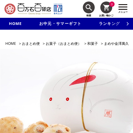
0
メニュー
検索
お買い物かご
HOME
お中元・サマーギフト
ランキング
新規入会で3千円以上で使える500円クーポンを進呈！
HOME
>
おまとめ便
>
お菓子（おまとめ便）
>
和菓子
>
まめや金澤萬久