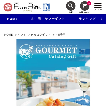
0
メニュー
検索
お買い物かご
HOME
お中元・サマーギフト
ランキング
新規入会で3千円以上で使える500円クーポンを進呈！
HOME
>
ギフト
>
カタログギフト
>
～5千円