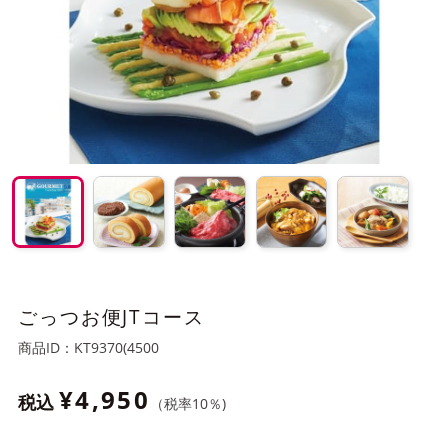
ごっつお便JTコース
商品ID：
KT9370(4500
¥4,950
税込
（税率
10
％)