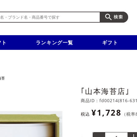
フト
ランキング一覧
ギフト
新規入会で3千円以上で使える500円クーポンを進呈！
海苔
｢山本海苔店｣
商品ID：
fd00214(816-63
¥1,728
税込
（税率