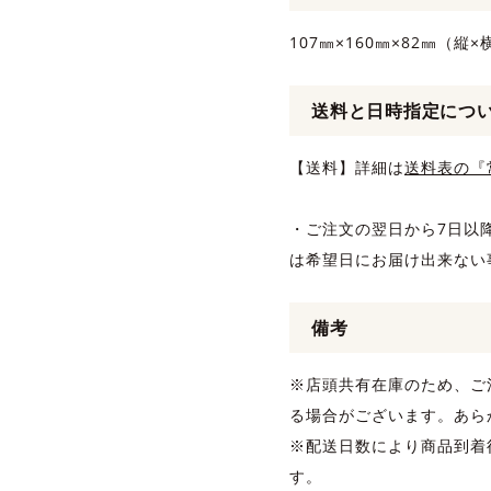
107㎜×160㎜×82㎜（縦
送料と日時指定につ
【送料】詳細は
送料表の『
・ご注文の翌日から7日以
は希望日にお届け出来ない
備考
※店頭共有在庫のため、ご
る場合がございます。あら
※配送日数により商品到着
す。