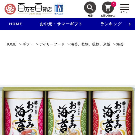
0
メニュー
検索
お買い物かご
HOME
お中元・サマーギフト
ランキング
新規入会で3千円以上で使える500円クーポンを進呈！
HOME
>
ギフト
>
デイリーフード
>
海苔、乾物、吸物、米飯
>
海苔