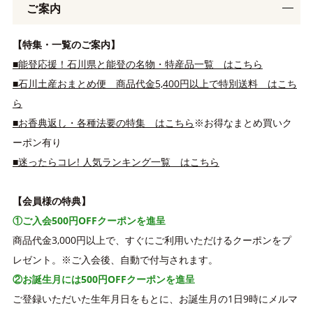
ご案内
【特集・一覧のご案内】
■能登応援！石川県と能登の名物・特産品一覧 はこちら
■石川土産おまとめ便 商品代金5,400円以上で特別送料 はこち
ら
■お香典返し・各種法要の特集 はこちら
※お得なまとめ買いク
ーポン有り
■迷ったらコレ! 人気ランキング一覧 はこちら
【会員様の特典】
①ご入会500円OFFクーポンを進呈
商品代金3,000円以上で、すぐにご利用いただけるクーポンをプ
レゼント。※ご入会後、自動で付与されます。
②お誕生月には500円OFFクーポンを進呈
ご登録いただいた生年月日をもとに、お誕生月の1日9時にメルマ