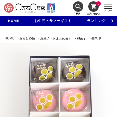
0
メニュー
検索
お買い物かご
HOME
お中元・サマーギフト
ランキング
新規入会で3千円以上で使える500円クーポンを進呈！
HOME
>
おまとめ便
>
お菓子（おまとめ便）
>
和菓子
>
御朱印