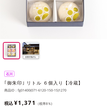
石川
｢御朱印｣ リトル ６個入り【冷蔵】
商品ID：
fg01400(071-6120-150-15)1270
¥1,371
税込
（税率
8
％)