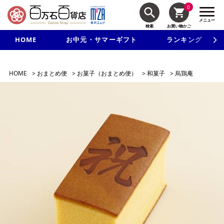
0
メニュー
検索
お買い物かご
HOME
お中元・サマーギフト
ランキング
新規入会で3千円以上で使える500円クーポンを進呈！
HOME
>
おまとめ便
>
お菓子（おまとめ便）
>
和菓子
>
烏鶏庵