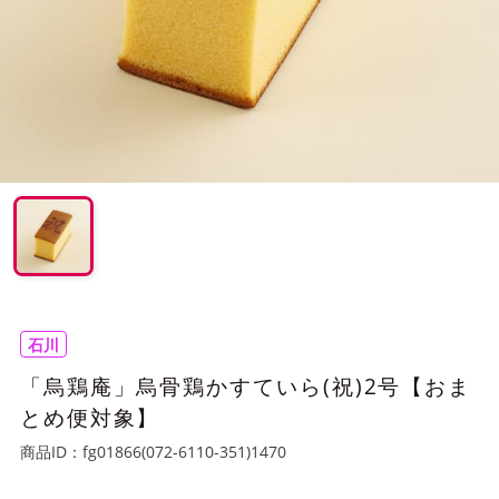
石川
「烏鶏庵」烏骨鶏かすていら(祝)2号【おま
とめ便対象】
商品ID：
fg01866(072-6110-351)1470