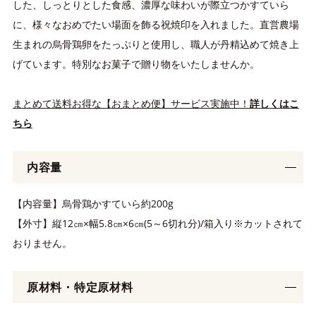
した、しっとりとした食感、濃厚な味わいが際立つかすていら
に、様々なおめでたい場面を飾る祝焼印を入れました。直営農場
生まれの烏骨鶏卵をたっぷりと使用し、職人が丹精込めて焼き上
げています。特別なお菓子で贈り物をいたしませんか。
まとめて送料お得な【おまとめ便】サービス実施中！
詳しくはこ
ちら
内容量
【内容量】烏骨鶏かすていら約200g
【外寸】縦12㎝×幅5.8㎝×6㎝(5～6切れ分)/箱入り※カットされて
おりません。
原材料・特定原材料