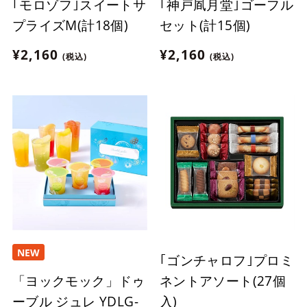
｢モロゾフ｣スイートサ
｢神戸凮月堂｣ゴーフル
プライズM(計18個)
セット(計15個)
¥2,160
¥2,160
(税込)
(税込)
NEW
｢ゴンチャロフ｣プロミ
「ヨックモック」ドゥ
ネントアソート(27個
ーブル ジュレ YDLG-
入)