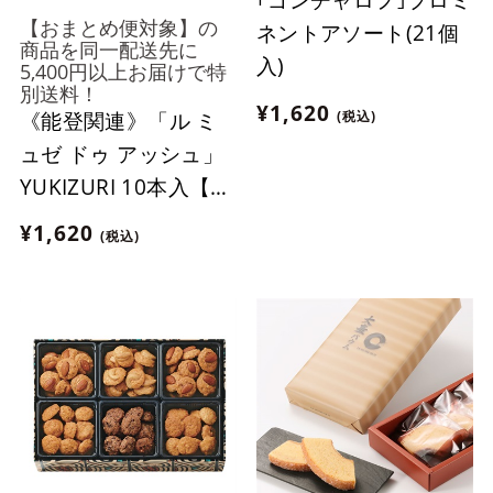
【おまとめ便対象】の
ネントアソート(21個
商品を同一配送先に
入)
5,400円以上お届けで特
別送料！
¥1,620
《能登関連》「ル ミ
(税込)
ュゼ ドゥ アッシュ」
YUKIZURI 10本入【お
まとめ便対象】
¥1,620
(税込)