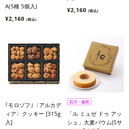
A(5種 5個入)
¥2,160
(税込)
¥2,160
(税込)
石川・金沢
｢モロゾフ｣〈アルカデ
「ル ミュゼ ドゥ アッ
ィア〉クッキー [315g
シュ」大麦バウム(Sサ
入]