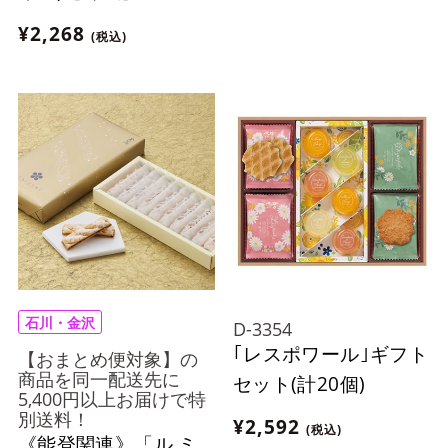
¥2,268
(税込)
石川・金沢
D-3354
｢レスポワール｣ギフト
【おまとめ便対象】の
商品を同一配送先に
セット(計20個)
5,400円以上お届けで特
別送料！
¥2,592
(税込)
《能登関連》「ル ミ