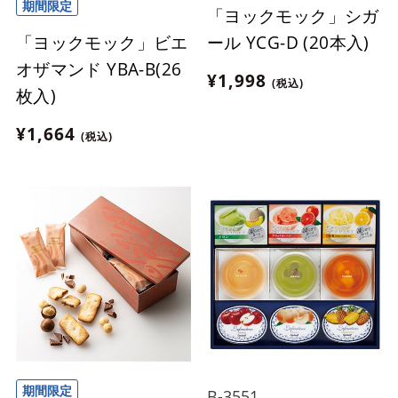
期間限定
「ヨックモック」シガ
「ヨックモック」ビエ
ール YCG-D (20本入)
オザマンド YBA-B(26
¥1,998
(税込)
枚入)
¥1,664
(税込)
期間限定
B-3551