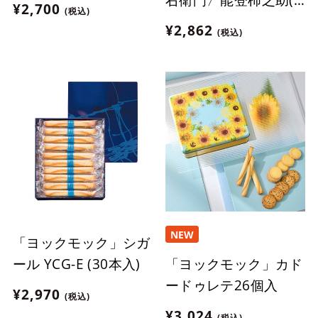
¥2,700
(税込)
個入)【冷凍】※北海
¥2,862
(税込)
道・沖縄・離島にはお
届け出来ません。
NEW
「ヨックモック」シガ
「ヨックモック」カド
ール YCG-E (30本入)
ードゥレテ26個入
¥2,970
(税込)
¥3,024
(税込)