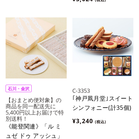
石川・金沢
C-3353
｢神戸凮月堂｣スイート
【おまとめ便対象】の
商品を同一配送先に
シンフォニー(計35個)
5,400円以上お届けで特
別送料！
¥3,240
(税込)
《能登関連》「ル ミ
ュゼ ドゥ アッシュ」