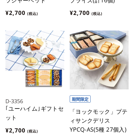
ツシャーベット
プライズ(計16個)
¥2,700
¥2,700
(税込)
(税込)
期間限定
D-3356
｢ユーハイム｣ギフトセ
「ヨックモック」プテ
ット
ィサンクデリス
YPCQ-AS(5種 27個入)
¥2,700
(税込)