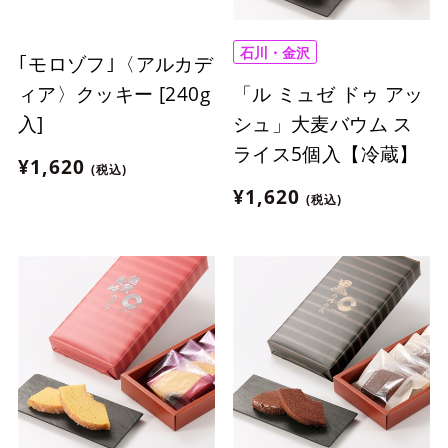
石川・金沢
｢モロゾフ｣〈アルカデ
「ル ミュゼ ドゥ アッ
ィア〉クッキー [240g
シュ」大麦バウム ス
入]
ライス5個入【冷蔵】
¥1,620
(税込)
¥1,620
(税込)