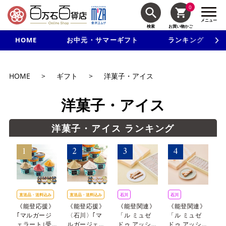
0
メニュー
検索
お買い物かご
HOME
お中元・サマーギフト
ランキング
新規入会で3千円以上で使える500円クーポンを進呈！
HOME
>
ギフト
>
洋菓子・アイス
洋菓子・アイス
洋菓⼦・アイス ランキング
直送品・
送料込み
直送品・
送料込み
石川
石川
直
《能登応援》
《能登応援》
《能登関連》
《能登関連》
石
｢マルガージ
〈石川〉｢マ
「ル ミュゼ
「ル ミュゼ
《
ェラート｣受
ルガージェラ
ドゥ アッシ
ドゥ アッシ