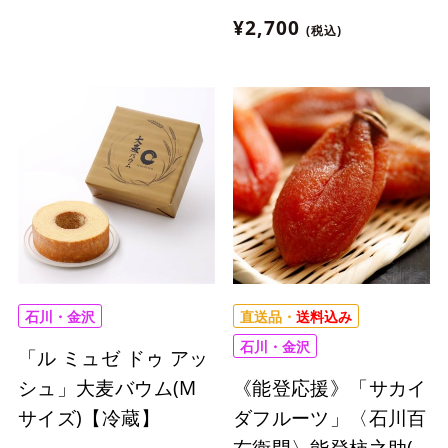
¥2,700
(税込)
石川・金沢
直送品・
送料込み
石川・金沢
「ル ミュゼ ドゥ アッ
《能登応援》「サカイ
シュ」大麦バウム(M
ダフルーツ」〈石川百
サイズ)【冷蔵】
右衛門〉能登柿之助(3