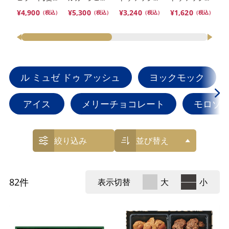
「
賞・まるごと
ート｣ALL受
ュ」
ュ」
朱
¥4,900
¥5,300
¥3,240
¥1,620
（税込）
（税込）
（税込）
（税込）
能登ジェラー
賞・能登ジェ
YUKIZURI
YUKIZURI 10
作
¥4
ト8〈2026〉
ラート
22本入【おま
本入【おまと
【冷凍】※北
〈2026〉
とめ便対象】
め便対象】
海道・沖縄・
【冷凍】※北
離島にはお届
海道・沖縄・
け出来ませ
離島にはお届
ん。
け出来ませ
ル ミュゼ ドゥ アッシュ
ヨックモック
ん。
アイス
メリーチョコレート
モロゾ
絞り込み
並び替え
82
件
表示切替
大
小