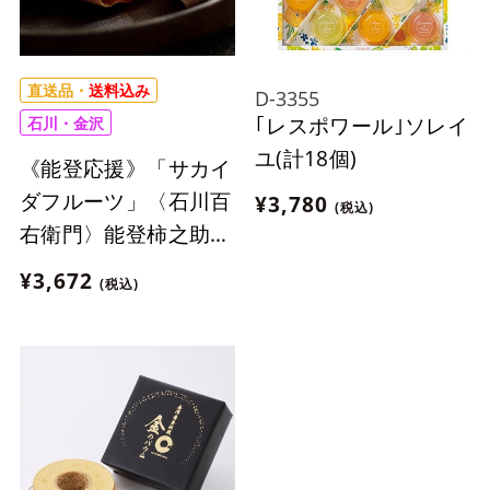
直送品・
送料込み
D-3355
｢レスポワール｣ソレイ
石川・金沢
ユ(計18個)
《能登応援》「サカイ
ダフルーツ」〈石川百
¥3,780
(税込)
右衛門〉能登柿之助
バターの乱(3個入)
¥3,672
(税込)
【冷凍】※北海道・沖
縄・離島にはお届け出
来ません。