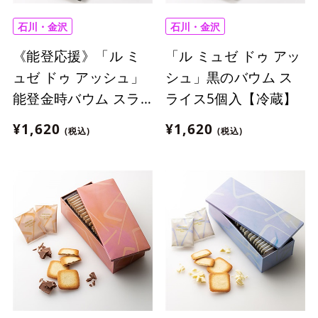
石川・金沢
石川・金沢
《能登応援》「ル ミ
「ル ミュゼ ドゥ アッ
ュゼ ドゥ アッシュ」
シュ」黒のバウム ス
能登金時バウム スラ
ライス5個入【冷蔵】
イス5個入【冷蔵】
¥1,620
¥1,620
(税込)
(税込)