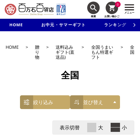
0
メニュー
検索
お買い物かご
HOME
お中元・サマーギフト
ランキング
新規入会で3千円以上で使える500円クーポンを進呈！
HOME
>
贈
>
送料込み
>
全国うまい
>
全
り
ギフト(直
もん特選ギ
国
物
送品)
フト
全国
絞り込み
並び替え
表示切替
大
小