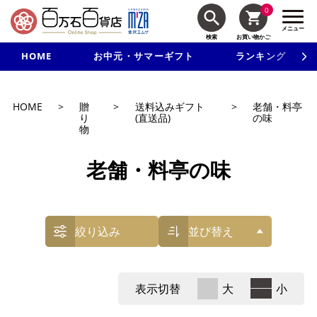
0
メニュー
検索
お買い物かご
HOME
お中元・サマーギフト
ランキング
新規入会で3千円以上で使える500円クーポンを進呈！
HOME
>
贈
>
送料込みギフト
>
老舗・料亭
り
(直送品)
の味
物
老舗・料亭の味
絞り込み
並び替え
表示切替
大
小