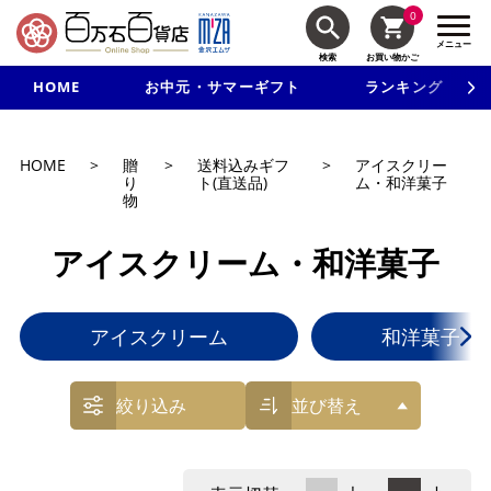
0
メニュー
検索
お買い物かご
HOME
お中元・サマーギフト
ランキング
新規入会で3千円以上で使える500円クーポンを進呈！
HOME
>
贈
>
送料込みギフ
>
アイスクリー
り
ト(直送品)
ム・和洋菓子
物
アイスクリーム・和洋菓子
アイスクリーム
和洋菓子
絞り込み
並び替え