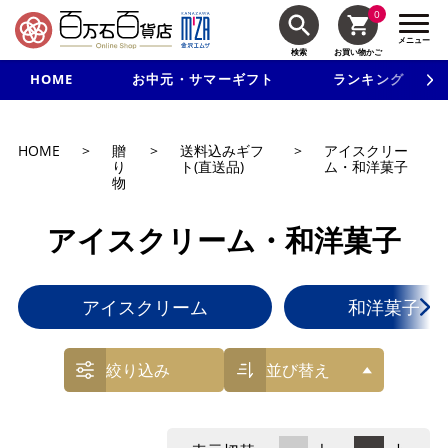
0
メニュー
検索
お買い物かご
HOME
お中元・サマーギフト
ランキング
新規入会で3千円以上で使える500円クーポンを進呈！
HOME
>
贈
>
送料込みギフ
>
アイスクリー
り
ト(直送品)
ム・和洋菓子
物
アイスクリーム・和洋菓子
アイスクリーム
和洋菓子
絞り込み
並び替え