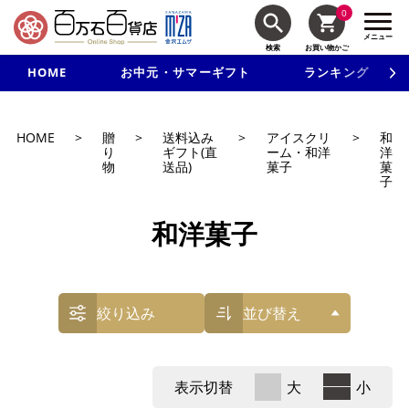
0
メニュー
検索
お買い物かご
HOME
お中元・サマーギフト
ランキング
新規入会で3千円以上で使える500円クーポンを進呈！
HOME
>
贈
>
送料込み
>
アイスクリ
>
和
り
ギフト(直
ーム・和洋
洋
物
送品)
菓子
菓
子
和洋菓子
絞り込み
並び替え
表示切替
大
小