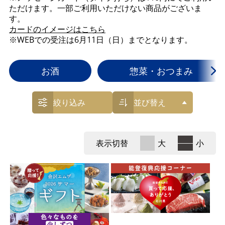
ただけます。一部ご利用いただけない商品がございま
す。
カードのイメージはこちら
※WEBでの受注は6月11日（日）までとなります。
お酒
惣菜・おつまみ
絞り込み
並び替え
表示切替
大
小