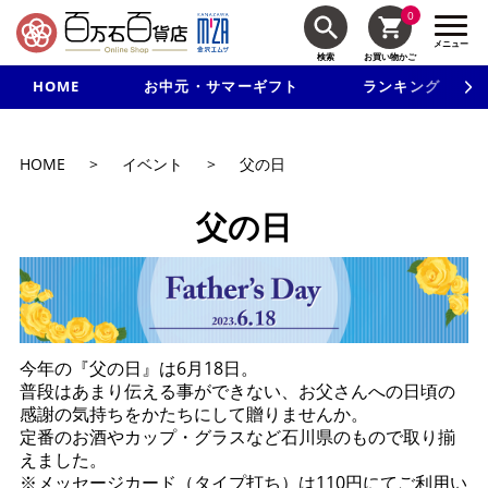
0
メニュー
検索
お買い物かご
HOME
お中元・サマーギフト
ランキング
新規入会で3千円以上で使える500円クーポンを進呈！
HOME
>
イベント
>
父の日
父の日
今年の『父の日』は6月18日。
普段はあまり伝える事ができない、お父さんへの日頃の
感謝の気持ちをかたちにして贈りませんか。
定番のお酒やカップ・グラスなど石川県のもので取り揃
えました。
※メッセージカード（タイプ打ち）は110円にてご利用い