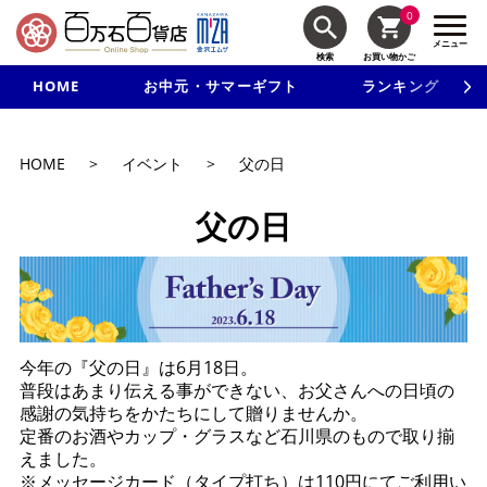
0
メニュー
検索
お買い物かご
HOME
お中元・サマーギフト
ランキング
新規入会で3千円以上で使える500円クーポンを進呈！
HOME
>
イベント
>
父の日
父の日
今年の『父の日』は6月18日。
普段はあまり伝える事ができない、お父さんへの日頃の
感謝の気持ちをかたちにして贈りませんか。
定番のお酒やカップ・グラスなど石川県のもので取り揃
えました。
※メッセージカード（タイプ打ち）は110円にてご利用い