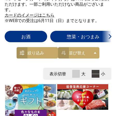
ただけます。一部ご利用いただけない商品がございま
す。
カードのイメージはこちら
※WEBでの受注は6月11日（日）までとなります。
お酒
惣菜・おつまみ
絞り込み
並び替え
表示切替
大
小