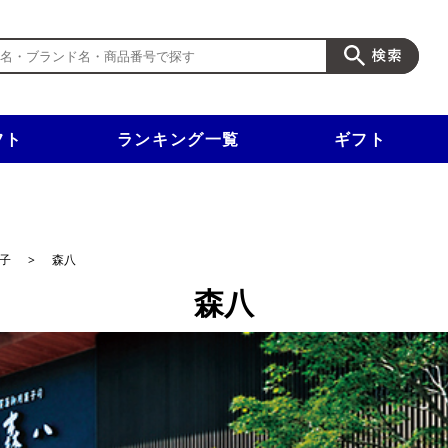
フト
ランキング一覧
ギフト
新規入会で3千円以上で使える500円クーポンを進呈！
子
>
森八
森八