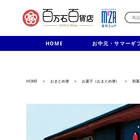
HOME
お中元・サマーギ
HOME
>
おまとめ便
>
お菓子（おまとめ便）
>
和菓