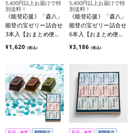
5,400円以上お届けで特
5,400円以上お届けで特
別送料！
別送料！
《能登応援》「森八」
《能登応援》「森八」
能登の宝ゼリー詰合せ
能登の宝ゼリー詰合せ
3本入【おまとめ便対
6本入【おまとめ便対
象】
象】
¥1,620
¥3,186
(税込)
(税込)
石川・金沢
期間限定
石川・金沢
期間限定