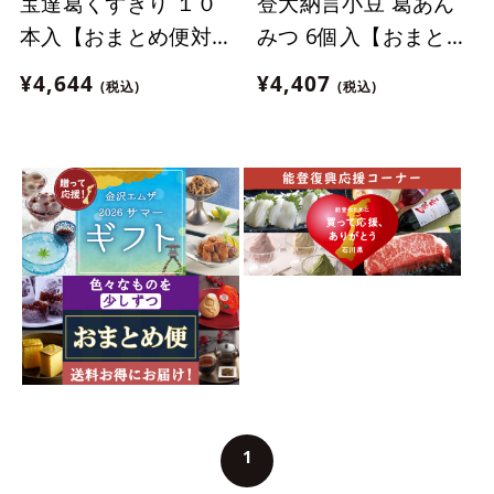
宝達葛くずきり １０
登大納言小豆 葛あん
本入【おまとめ便対
みつ 6個入【おまとめ
象】
便対象】
¥4,644
¥4,407
(税込)
(税込)
1