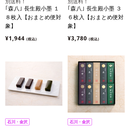
別送料！
別送料！
｢森八｣ 長生殿小墨 １
｢森八｣ 長生殿小墨 ３
８枚入【おまとめ便対
６枚入【おまとめ便対
象】
象】
¥1,944
¥3,780
(税込)
(税込)
石川・金沢
石川・金沢