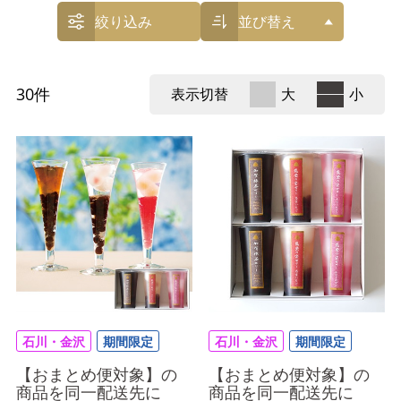
絞り込み
並び替え
30
件
表示切替
大
小
石川・金沢
期間限定
石川・金沢
期間限定
【おまとめ便対象】の
【おまとめ便対象】の
商品を同一配送先に
商品を同一配送先に