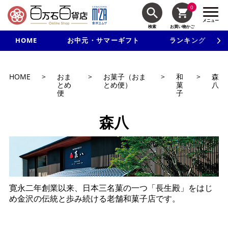
0
メニュー
検索
お買い物かご
HOME
お中元・サマーギフト
ランキング
新規入会で3千円以上で使える500円クーポンを進呈！
HOME
>
おま
>
お菓子（おま
>
和
>
森
とめ
とめ便）
菓
八
便
子
森八
寛永二年創業以来、日本三名菓の一つ「長生殿」をはじ
め金沢の伝統と歩み続ける老舗和菓子店です。