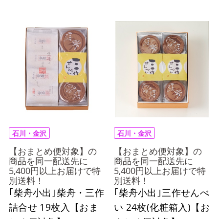
石川・金沢
石川・金沢
【おまとめ便対象】の
【おまとめ便対象】の
商品を同一配送先に
商品を同一配送先に
5,400円以上お届けで特
5,400円以上お届けで特
別送料！
別送料！
｢柴舟小出｣柴舟・三作
｢柴舟小出｣三作せんべ
詰合せ 19枚入【おま
い 24枚(化粧箱入)【お