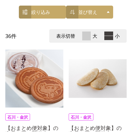
絞り込み
並び替え
36
件
表示切替
大
小
石川・金沢
石川・金沢
【おまとめ便対象】の
【おまとめ便対象】の