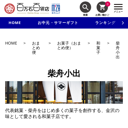
0
メニュー
検索
お買い物かご
HOME
お中元・サマーギフト
ランキング
新規入会で3千円以上で使える500円クーポンを進呈！
HOME
>
おま
>
お菓子（おま
>
和
>
柴
とめ
とめ便）
菓
舟
便
子
小
出
柴舟小出
代表銘菓・柴舟をはじめ多くの菓子を創作する、金沢の
味として愛される和菓子店です。