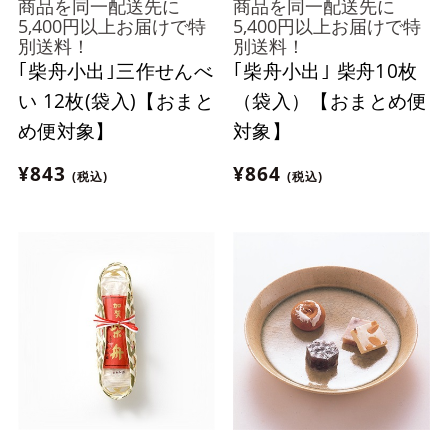
商品を同一配送先に
商品を同一配送先に
5,400円以上お届けで特
5,400円以上お届けで特
別送料！
別送料！
｢柴舟小出｣三作せんべ
｢柴舟小出｣ 柴舟10枚
い 12枚(袋入)【おまと
（袋入）【おまとめ便
め便対象】
対象】
¥843
¥864
(税込)
(税込)