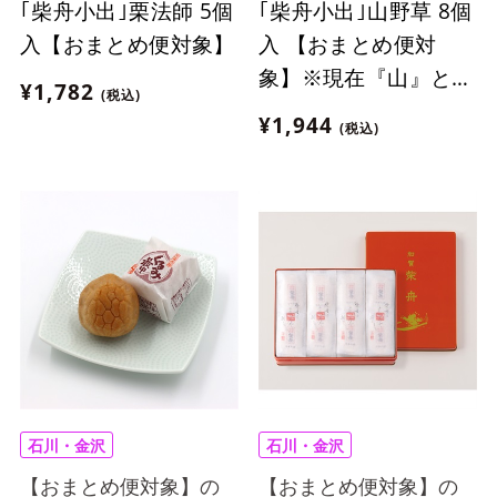
｢柴舟小出｣栗法師 5個
｢柴舟小出｣山野草 8個
入【おまとめ便対象】
入 【おまとめ便対
象】※現在『山』と
¥1,782
(税込)
『野』の詰合せになり
¥1,944
(税込)
ます。
石川・金沢
石川・金沢
【おまとめ便対象】の
【おまとめ便対象】の