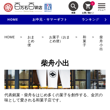
0
メニュー
検索
お買い物かご
HOME
お中元・サマーギフト
ランキング
新規入会で3千円以上で使える500円クーポンを進呈！
HOME
>
おま
>
お菓子（おま
>
和
>
柴
とめ
とめ便）
菓
舟
便
子
小
出
柴舟小出
代表銘菓・柴舟をはじめ多くの菓子を創作する、金沢の
味として愛される和菓子店です。