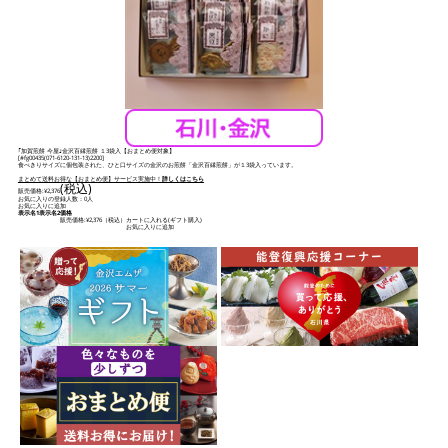
｢加賀煎餅 今屋｣金沢百縁煎餅 １3袋入【おまとめ便対象】
[
#fg00435(071-6120-131-13)2200
]
食べきりサイズに個包装された、ひと口サイズの金沢のお煎餅「金沢百縁煎餅」が１3袋入っています。
まとめて送料お得な【おまとめ便】サービス実施中！
詳しくはこちら
(税込)
販売価格:
¥2,376
お気に入りの登録人数：0人
お気に入りに追加
表示名1
表示名2
価格
販売価格:
¥2,376
（税込）
カートに入れる(ギフト購入)
お気に入りに追加