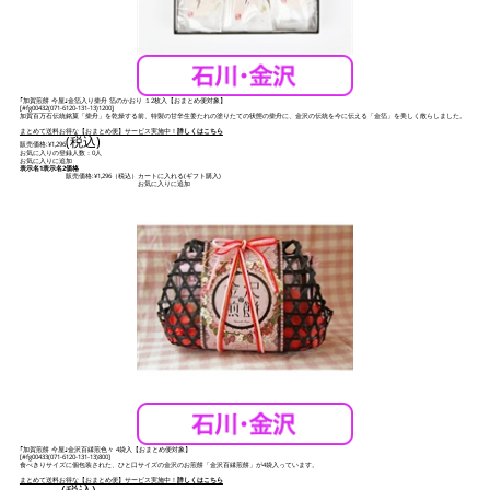
｢加賀煎餅 今屋｣金箔入り柴舟 箔のかおり １2枚入【おまとめ便対象】
[
#fg00432(071-6120-131-13)1200
]
加賀百万石伝統銘菓「柴舟」を乾燥する前、特製の甘辛生姜たれの塗りたての状態の柴舟に、金沢の伝統を今に伝える「金箔」を美しく散らしました。
まとめて送料お得な【おまとめ便】サービス実施中！
詳しくはこちら
(税込)
販売価格:
¥1,296
お気に入りの登録人数：0人
お気に入りに追加
表示名1
表示名2
価格
販売価格:
¥1,296
（税込）
カートに入れる(ギフト購入)
お気に入りに追加
｢加賀煎餅 今屋｣金沢百縁煎色々 4袋入【おまとめ便対象】
[
#fg00433(071-6120-131-13)800
]
食べきりサイズに個包装された、ひと口サイズの金沢のお煎餅「金沢百縁煎餅」が4袋入っています。
まとめて送料お得な【おまとめ便】サービス実施中！
詳しくはこちら
(税込)