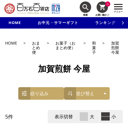
0
メニュー
検索
お買い物かご
HOME
お中元・サマーギフト
ランキング
新規入会で3千円以上で使える500円クーポンを進呈！
HOME
>
おま
>
お菓子（お
>
和
>
加賀
とめ
まとめ便）
菓
煎餅
便
子
今屋
加賀煎餅 今屋
絞り込み
並び替え
5
件
表示切替
大
小