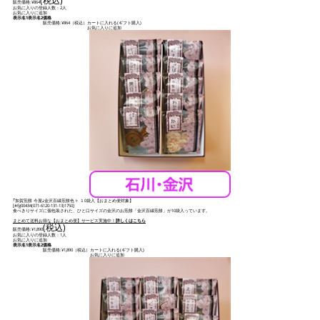
販売価格:
¥864
お気に入りの登録人数：2人
お気に入りに追加
表示名1
表示名2
価格
販売価格:
¥864
（税込）
カートに入れる(ギフト購入)
お気に入りに追加
｢加賀煎餅 今屋｣金沢百縁煎餅色々 １0袋入【おまとめ便対象】
[
#fg00434(071-6120-131-13)1750
]
食べきりサイズに個包装された、ひと口サイズの金沢のお煎餅「金沢百縁煎餅」が10袋入っています。
まとめて送料お得な【おまとめ便】サービス実施中！
詳しくはこちら
(税込)
販売価格:
¥1,890
お気に入りの登録人数：1人
お気に入りに追加
表示名1
表示名2
価格
販売価格:
¥1,890
（税込）
カートに入れる(ギフト購入)
お気に入りに追加