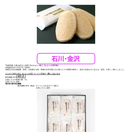
｢加賀煎餅 今屋｣金箔入り柴舟 箔のかおり 8枚入【おまとめ便対象】
[
#fg00431(071-6120-131-13)850
]
加賀百万石伝統銘菓「柴舟」を乾燥する前、特製の甘辛生姜たれの塗りたての状態の柴舟に、金沢の伝統を今に伝える「金箔」を美しく散らしました。
まとめて送料お得な【おまとめ便】サービス実施中！
詳しくはこちら
(税込)
販売価格:
¥918
お気に入りの登録人数：0人
お気に入りに追加
表示名1
表示名2
価格
販売価格:
¥918
（税込）
カートに入れる(ギフト購入)
お気に入りに追加