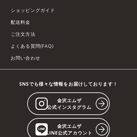
す。
会員は、会員サービスへの入会申し込みを
ショッピングガイド
行った時点で、本規約の内容を承諾してい
配送料金
るものとみなします。
ご注文方法
第5条 入会
よくある質問(FAQ)
入会希望者は、本会員規約を承諾していた
お問い合わせ
だいたうえで、当社が別途指定する手続き
に従って入会を申し込み、当社が入会を承
諾した時点で会員になるものとします。
SNSでも様々な情報をお届けしております！
第6条 会員サービスの利用
金沢エムザ
会員は、本規約の本文および諸規定等に従
公式インスタグラム
い、会員サービスを利用するものとしま
す。
金沢エムザ
LINE公式アカウント
会員は、当社より付与された自己のID及び