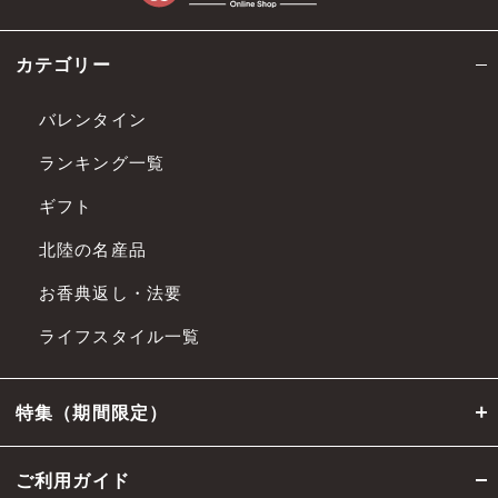
本規約の各条項その他の条件は、法令改
カテゴリー
正、社会経済情勢の変化、その他相当の事
由があると認められる場合には、 当社ウェ
バレンタイン
ブサイトへの掲載による公表その他相当の
ランキング一覧
方法で周知することにより、変更できるも
のとします。
ギフト
前項の変更は、公表等の際に定める適用開
北陸の名産品
始日から適用されるものとします。
お香典返し・法要
第4条 会員
ライフスタイル一覧
会員とは、第5条記載の方法により当社に
会員サービスへの入会申し込みを行い、当
特集（期間限定）
社が承諾した者、または当社が別途定める
方法により会員資格を授与した者をいいま
ご利用ガイド