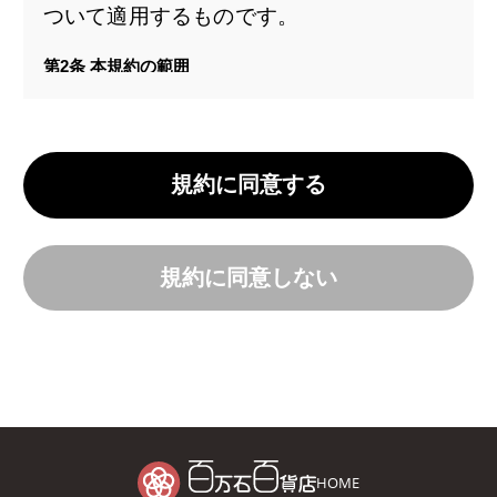
ついて適用するものです。
第2条 本規約の範囲
本規約の本文以外に、当社がインターネッ
ト上で提供する「ご注文について」「商品
のお届けについて」等の会員サービスに関
規約に同意する
する各種ルール、諸規定(以下「諸規定
等」といいます)、及び今後追加する諸規
定等も、名目の如何にかかわらず、「百万
規約に同意しない
石百貨店オンラインサービス 会員規約」を
構成するものとします。
本規約の本文と諸規定等が異なる場合に
は、諸規定等の定めが優先して適用される
ものとします。
HOME
第3条 本規約の変更