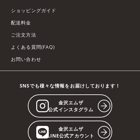
す。
会員は、会員サービスへの入会申し込みを
ショッピングガイド
行った時点で、本規約の内容を承諾してい
配送料金
るものとみなします。
ご注文方法
第5条 入会
よくある質問(FAQ)
入会希望者は、本会員規約を承諾していた
お問い合わせ
だいたうえで、当社が別途指定する手続き
に従って入会を申し込み、当社が入会を承
諾した時点で会員になるものとします。
SNSでも様々な情報をお届けしております！
第6条 会員サービスの利用
金沢エムザ
会員は、本規約の本文および諸規定等に従
公式インスタグラム
い、会員サービスを利用するものとしま
す。
金沢エムザ
LINE公式アカウント
会員は、当社より付与された自己のID及び