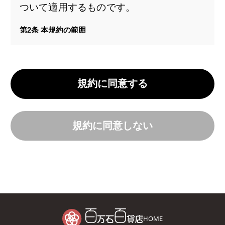
ついて適用するものです。
第2条 本規約の範囲
本規約の本文以外に、当社がインターネッ
ト上で提供する「ご注文について」「商品
のお届けについて」等の会員サービスに関
規約に同意する
する各種ルール、諸規定(以下「諸規定
等」といいます)、及び今後追加する諸規
定等も、名目の如何にかかわらず、「百万
規約に同意しない
石百貨店オンラインサービス 会員規約」を
構成するものとします。
本規約の本文と諸規定等が異なる場合に
は、諸規定等の定めが優先して適用される
ものとします。
HOME
第3条 本規約の変更