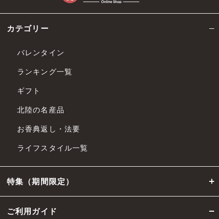
本規約の各条項その他の条件は、法令改
カテゴリー
正、社会経済情勢の変化、その他相当の事
由があると認められる場合には、 当社ウェ
バレンタイン
ブサイトへの掲載による公表その他相当の
ランキング一覧
方法で周知することにより、変更できるも
のとします。
ギフト
前項の変更は、公表等の際に定める適用開
北陸の名産品
始日から適用されるものとします。
お香典返し・法要
第4条 会員
ライフスタイル一覧
会員とは、第5条記載の方法により当社に
会員サービスへの入会申し込みを行い、当
特集（期間限定）
社が承諾した者、または当社が別途定める
方法により会員資格を授与した者をいいま
ご利用ガイド