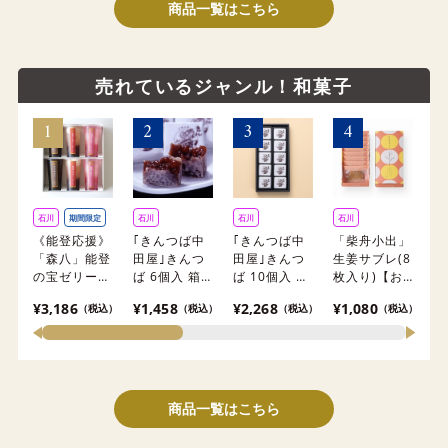
け出来ませ
商品一覧はこちら
ん。
売れているジャンル！和菓子
石川
期間限定
石川
石川
石川
石
《能登応援》
｢きんつば中
｢きんつば中
「柴舟小出」
《
「森八」能登
田屋｣きんつ
田屋｣きんつ
生姜サブレ(8
「
の宝ゼリー詰
ば 6個入 箱
ば 10個入 箱
枚入り)【お
葛
合せ 6本入
【おまとめ便
【おまとめ便
まとめ便対
入
¥3,186
¥1,458
¥2,268
¥1,080
¥2
（税込）
（税込）
（税込）
（税込）
【おまとめ便
対象】
対象】
象】
便
対象】
商品一覧はこちら