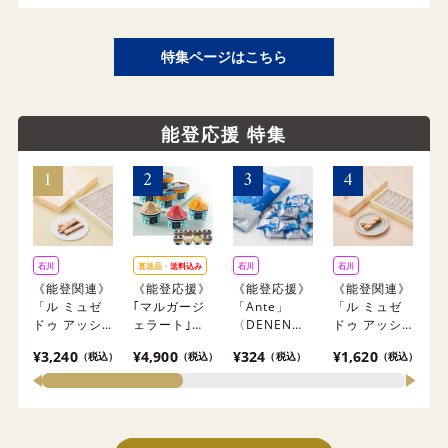
け出来ませ
離島にはお届
ん。
ん。
け出来ませ
ん。
特集ページはこちら
能登応援 特集
石川
直送品・
送料込み
石川
石川
石
《能登関連》
《能登応援》
《能登応援》
《能登関連》
《
「ル ミュゼ
｢マルガージ
「Ante」
「ル ミュゼ
「
ドゥ アッシ
ェラート｣受
〈DENEN〉
ドゥ アッシ
能
ュ」
賞・まるごと
しおミルクキ
ュ」
だ
¥3,240
¥4,900
¥324
¥1,620
¥
（税込）
（税込）
（税込）
（税込）
YUKIZURI
能登ジェラー
ャンディ【お
YUKIZURI 10
め
22本入【お
ト8〈2026〉
まとめ便対
本入【おまと
まとめ便対
【冷凍】※北
象】
め便対象】
象】
海道・沖縄・
離島にはお届