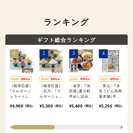
ランキング
ギフト総合ランキング
直送品・
送料込み
直送品・
送料込み
直送品・
送料込み
直送品・
送料込み
石
《能登応援》
《能登応援》
〈金沢〉｢浅
〈富山〉｢氷
｢
｢マルガージ
〈石川〉｢マ
田屋｣夏の料
見うどん高岡
〈
ェラート｣受
ルガージェラ
亭めし詰合せ
屋本舗｣手延
米
賞・まるごと
ート｣ALL受
【冷凍】※離
氷見うどん細
流 
¥4,900
¥5,300
¥5,400
¥5,256
¥5
（税込）
（税込）
（税込）
（税込）
能登ジェラー
賞・能登ジェ
島にはお届け
めん・そうめ
酒
ト8〈2026〉
ラート
出来ません。
ん・そば・細
【冷凍】※北
〈2026〉
丸めん詰合せ
海道・沖縄・
【冷凍】※北
※離島にはお
離島にはお届
海道・沖縄・
届け出来ませ