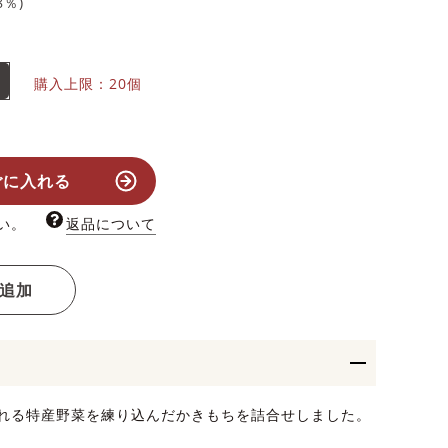
8
％)
購入上限：20個
ごに入れる
い。
返品について
追加
れる特産野菜を練り込んだかきもちを詰合せしました。