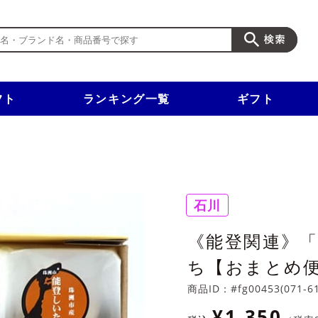
フト
ランキング一覧
ギフト
新規入会で3千円以上で使える500円クーポンを進呈！
石川
《能登関連》
ち【おまとめ
商品ID：
#fg00453(071-6
¥1,350