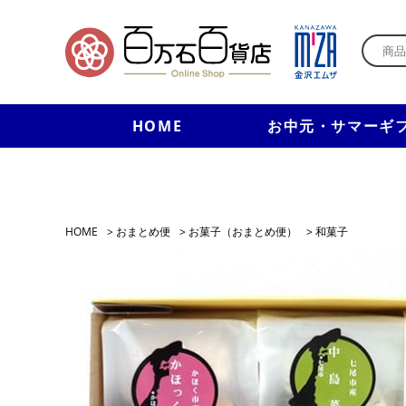
HOME
お中元・サマーギ
HOME
>
おまとめ便
>
お菓子（おまとめ便）
>
和菓子