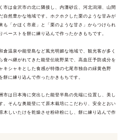
く市は金沢市の北に隣接し、内灘砂丘、河北潟湖、山間
だ自然豊かな地域です。ホクホクした栗のような甘みが
来も「かほく市産」と「栗のような甘さ」からつけられ
りペーストを餅に練り込んで作ったかきもちです。
和倉温泉や能登島など風光明媚な地域で、観光客が多く
ら食べ継がれてきた能登伝統野菜で、高血圧予防成分を
ャキシャキとした食感が特徴の七尾市独自の緑黄色野
を餅に練り込んで作ったかきもちです。
洲市は日本海に突出した能登半島の先端に位置し、美し
す。そんな奥能登にて原木栽培にこだわり、安全とおい
原木しいたけを乾燥させ粉砕粉にし、餅に練り込んで作