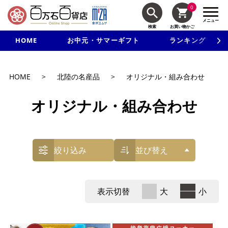
0
メニュー
検索
お買い物かご
HOME
お中元・サマーギフト
ランキング
新規入会で3千円以上で使える500円クーポンを進呈！
HOME
>
北陸の名産品
>
オリジナル・組み合わせ
オリジナル・組み合わせ
絞り込み
並び替え
表示切替
大
小