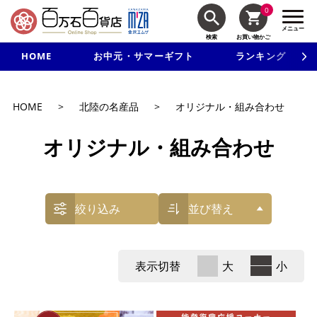
0
メニュー
検索
お買い物かご
HOME
お中元・サマーギフト
ランキング
新規入会で3千円以上で使える500円クーポンを進呈！
HOME
>
北陸の名産品
>
オリジナル・組み合わせ
オリジナル・組み合わせ
絞り込み
並び替え
表示切替
大
小