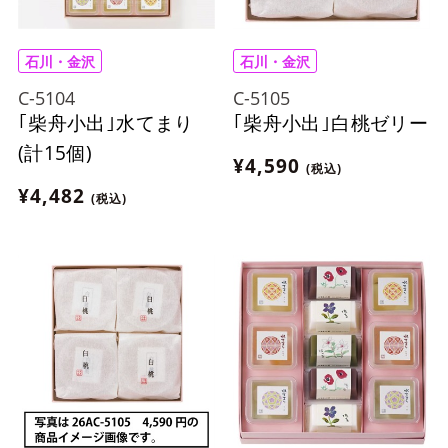
石川・金沢
石川・金沢
C-5104
C-5105
｢柴舟小出｣水てまり
｢柴舟小出｣白桃ゼリー
(計15個)
¥4,590
(税込)
¥4,482
(税込)