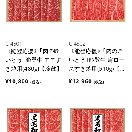
C-4501
C-4502
《能登応援》｢肉の匠
《能登応援》｢肉の匠
いとう｣能登牛 モモす
いとう｣能登牛 肩ロー
き焼用(480g)【冷蔵】
スすき焼用(510g)【冷
蔵】
¥10,800
¥12,960
(税込)
(税込)