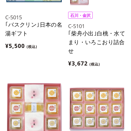
石川・金沢
C-5015
｢バスクリン｣日本の名
C-5101
｢柴舟小出｣白桃・水て
湯ギフト
まり・いろこおり詰合
¥5,500
(税込)
せ
¥3,672
(税込)