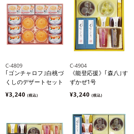
C-4809
C-4904
｢ゴンチャロフ｣白桃づ
《能登応援》｢森八｣す
くしのデザートセット
ずかぜ1号
¥3,240
¥3,240
(税込)
(税込)