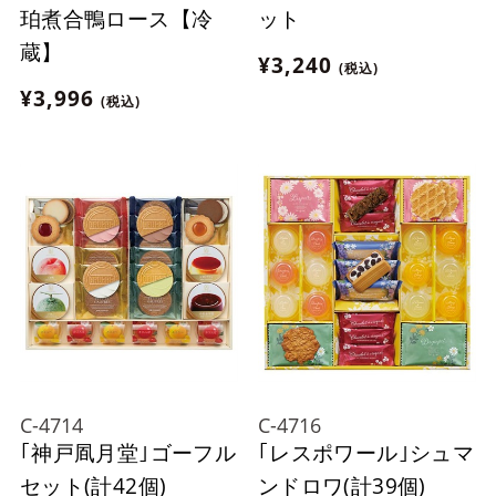
珀煮合鴨ロース【冷
ット
蔵】
¥3,240
(税込)
¥3,996
(税込)
C-4714
C-4716
｢神戸凮月堂｣ゴーフル
｢レスポワール｣シュマ
セット(計42個)
ンドロワ(計39個)