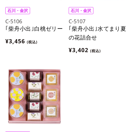
石川・金沢
石川・金沢
C-5106
C-5107
｢柴舟小出｣白桃ゼリー
｢柴舟小出｣水てまり夏
の花詰合せ
¥3,456
(税込)
¥3,402
(税込)