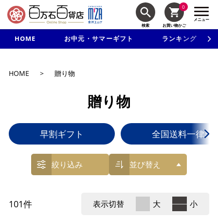
0
メニュー
検索
お買い物かご
HOME
お中元・サマーギフト
ランキング
新規入会で3千円以上で使える500円クーポンを進呈！
HOME
>
贈り物
贈り物
早割ギフト
全国送料一律ギ
絞り込み
並び替え
101
件
表示切替
大
小