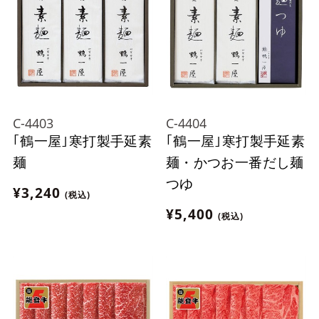
C-4403
C-4404
｢鶴一屋｣寒打製手延素
｢鶴一屋｣寒打製手延素
麺
麺・かつお一番だし麺
つゆ
¥3,240
(税込)
¥5,400
(税込)