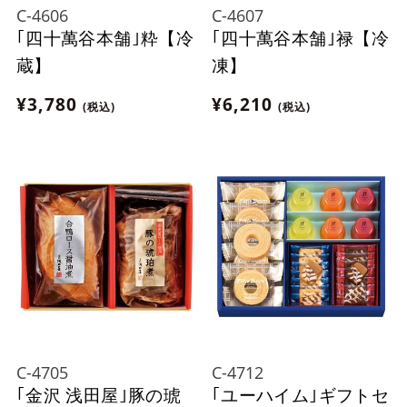
C-4606
C-4607
｢四十萬谷本舗｣粋【冷
｢四十萬谷本舗｣禄【冷
蔵】
凍】
¥3,780
¥6,210
(税込)
(税込)
C-4705
C-4712
｢金沢 浅田屋｣豚の琥
｢ユーハイム｣ギフトセ