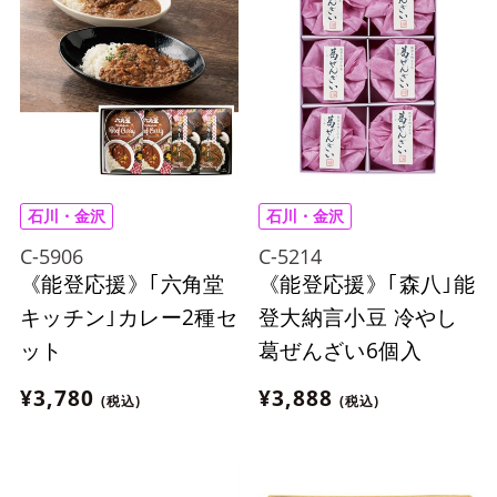
石川・金沢
石川・金沢
C-5906
C-5214
《能登応援》｢六角堂
《能登応援》｢森八｣能
キッチン｣カレー2種セ
登大納言小豆 冷やし
ット
葛ぜんざい6個入
¥3,780
¥3,888
(税込)
(税込)