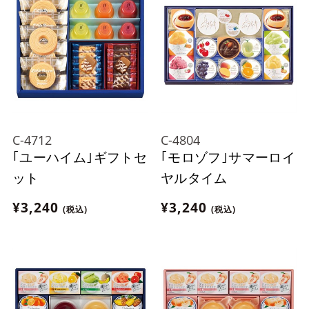
C-4712
C-4804
｢ユーハイム｣ギフトセ
｢モロゾフ｣サマーロイ
ット
ヤルタイム
¥3,240
¥3,240
(税込)
(税込)