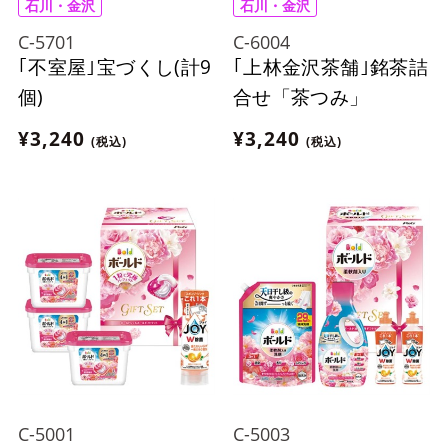
石川・金沢
石川・金沢
C-5701
C-6004
｢不室屋｣宝づくし(計9
｢上林金沢茶舗｣銘茶詰
個)
合せ「茶つみ」
¥3,240
¥3,240
(税込)
(税込)
C-5001
C-5003