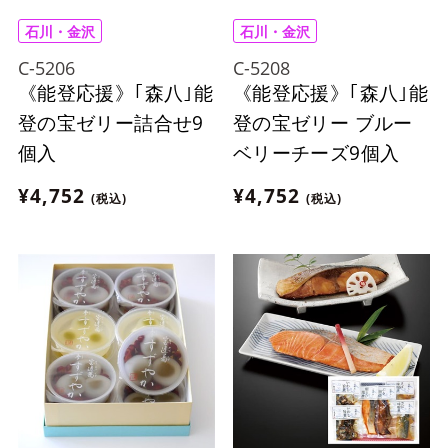
石川・金沢
石川・金沢
C-5206
C-5208
《能登応援》｢森八｣能
《能登応援》｢森八｣能
登の宝ゼリー詰合せ9
登の宝ゼリー ブルー
個入
ベリーチーズ9個入
¥4,752
¥4,752
(税込)
(税込)