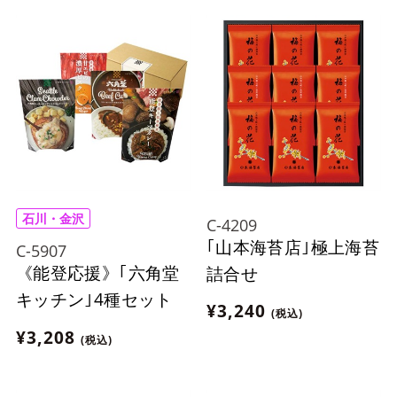
石川・金沢
C-4209
｢山本海苔店｣極上海苔
C-5907
《能登応援》｢六角堂
詰合せ
キッチン｣4種セット
¥3,240
(税込)
¥3,208
(税込)