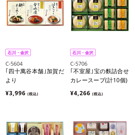
石川・金沢
石川・金沢
C-5604
C-5706
｢四十萬谷本舗｣加賀だ
｢不室屋｣宝の麩詰合せ
より
カレースープ(計10個)
¥3,996
¥4,266
(税込)
(税込)