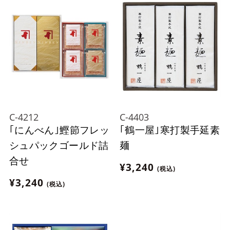
C-4212
C-4403
｢にんべん｣鰹節フレッ
｢鶴一屋｣寒打製手延素
シュパックゴールド詰
麺
合せ
¥3,240
(税込)
¥3,240
(税込)