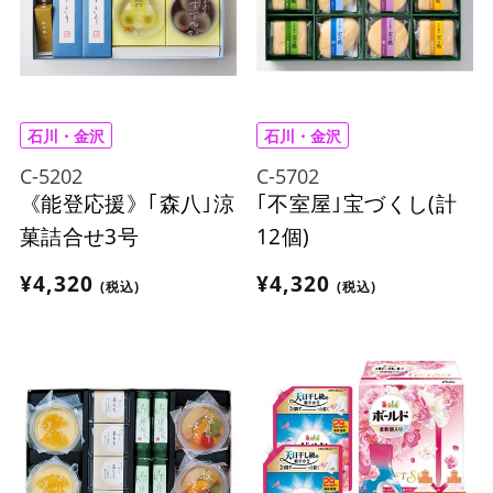
石川・金沢
石川・金沢
C-5202
C-5702
《能登応援》｢森八｣涼
｢不室屋｣宝づくし(計
菓詰合せ3号
12個)
¥4,320
¥4,320
(税込)
(税込)