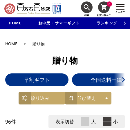
0
メニュー
検索
お買い物かご
HOME
お中元・サマーギフト
ランキング
新規入会で3千円以上で使える500円クーポンを進呈！
HOME
>
贈り物
贈り物
早割ギフト
全国送料一律ギ
絞り込み
並び替え
96
件
表示切替
大
小