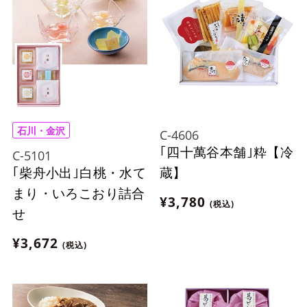
石川・金沢
C-4606
｢四十萬谷本舗｣粋【冷
C-5101
｢柴舟小出｣白桃・水て
蔵】
まり・いろこおり詰合
¥3,780
(税込)
せ
¥3,672
(税込)