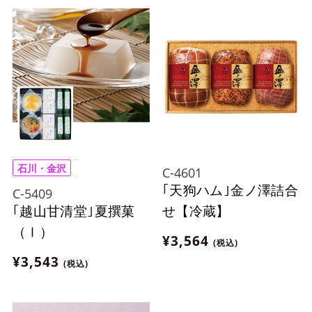
石川・金沢
C-4601
｢天狗ハム｣金ノ澤詰合
C-5409
｢越山甘清堂｣夏撰菓
せ【冷蔵】
（Ⅰ）
¥3,564
(税込)
¥3,543
(税込)