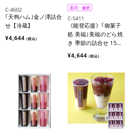
石川・金沢
C-4602
｢天狗ハム｣金ノ澤詰合
C-5411
《能登応援》｢御菓子
せ【冷蔵】
処 美福｣美福のどら焼
¥4,644
(税込)
き 季節の詰合せ 15個
入
¥4,644
(税込)