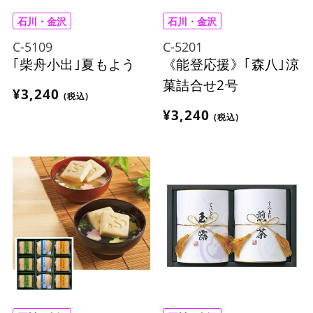
石川・金沢
石川・金沢
C-5109
C-5201
｢柴舟小出｣夏もよう
《能登応援》｢森八｣涼
菓詰合せ2号
¥3,240
(税込)
¥3,240
(税込)