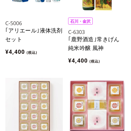
石川・金沢
C-5006
｢アリエール｣液体洗剤
C-6303
｢鹿野酒造｣常きげん
セット
純米吟醸 風神
¥4,400
(税込)
¥4,400
(税込)