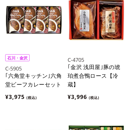
石川・金沢
C-4705
｢金沢 浅田屋｣豚の琥
C-5905
｢六角堂キッチン｣六角
珀煮合鴨ロース【冷
堂ビーフカレーセット
蔵】
¥3,975
¥3,996
(税込)
(税込)