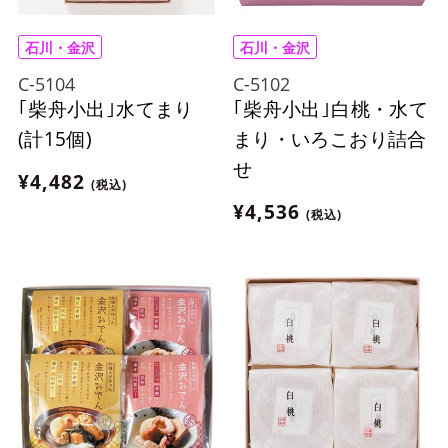
石川・金沢
石川・金沢
C-5104
C-5102
｢柴舟小出｣水てまり
｢柴舟小出｣白桃・水て
(計15個)
まり・いろこおり詰合
せ
¥4,482
(税込)
¥4,536
(税込)