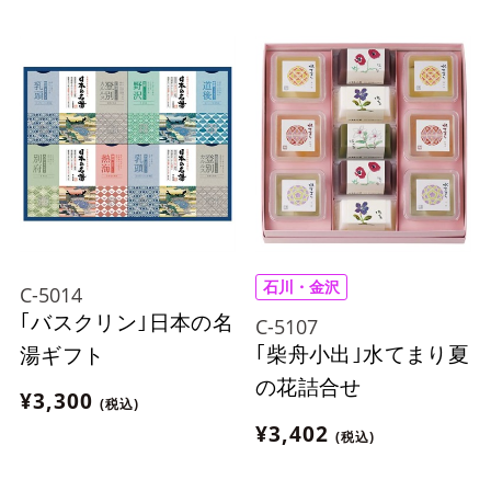
石川・金沢
C-5014
｢バスクリン｣日本の名
C-5107
｢柴舟小出｣水てまり夏
湯ギフト
の花詰合せ
¥3,300
(税込)
¥3,402
(税込)