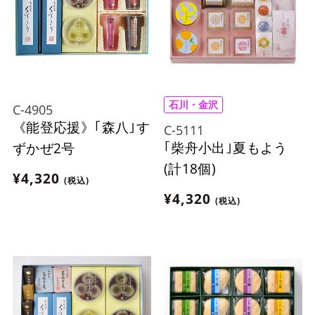
石川・金沢
C-4905
《能登応援》｢森八｣す
C-5111
｢柴舟小出｣夏もよう
ずかぜ2号
(計18個)
¥4,320
(税込)
¥4,320
(税込)