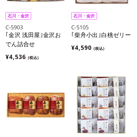
石川・金沢
石川・金沢
C-5903
C-5105
｢金沢 浅田屋｣金沢お
｢柴舟小出｣白桃ゼリー
でん詰合せ
¥4,590
(税込)
¥4,536
(税込)