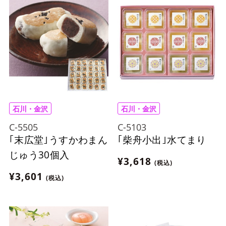
石川・金沢
石川・金沢
C-5505
C-5103
｢末広堂｣うすかわまん
｢柴舟小出｣水てまり
じゅう30個入
¥3,618
(税込)
¥3,601
(税込)