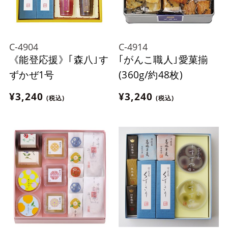
C-4904
C-4914
《能登応援》｢森八｣す
｢がんこ職人｣愛菓揃
ずかぜ1号
(360g/約48枚)
¥3,240
¥3,240
(税込)
(税込)