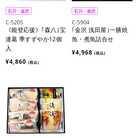
石川・金沢
石川・金沢
C-5205
C-5904
《能登応援》｢森八｣宝
｢金沢 浅田屋｣一膳焼
達葛 季すずやか12個
魚・煮魚詰合せ
入
¥4,968
(税込)
¥4,860
(税込)