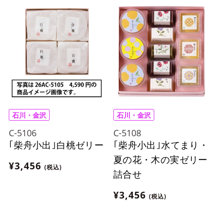
石川・金沢
石川・金沢
C-5106
C-5108
｢柴舟小出｣白桃ゼリー
｢柴舟小出｣水てまり・
夏の花・木の実ゼリー
¥3,456
(税込)
詰合せ
¥3,456
(税込)