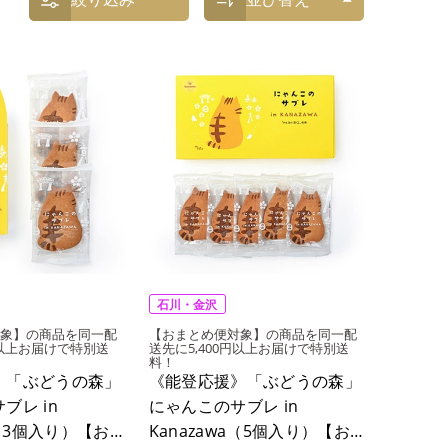
石川・金沢
象】の商品を同一配
【おまとめ便対象】の商品を同一配
円以上お届けで特別送
送先に5,400円以上お届けで特別送
料！
》「ぶどうの森」
《能登応援》「ぶどうの森」
ブレ in
にゃんこのサブレ in
a（3個入り）【お
Kanazawa（5個入り）【お