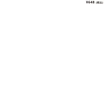
まとめ便対
¥648
(税込)