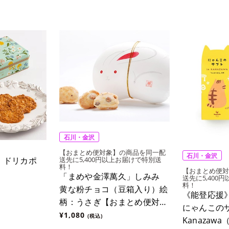
石川・金沢
【おまとめ便対象】の商品を同一配
石川・金沢
送先に5,400円以上お届けで特別送
」ドリカポ
料！
【おまとめ便対
「まめや金澤萬久」しみみ
送先に5,400
料！
黄な粉チョコ（豆箱入り）絵
《能登応援
柄：うさぎ【おまとめ便対
にゃんこのサ
象】
¥1,080
(税込)
Kanazaw