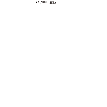
象】
まとめ便対象】
¥1,188
(税込)