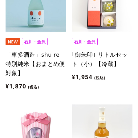
NEW
石川・金沢
石川・金沢
「車多酒造」shu re
｢御朱印｣ リトルセッ
特別純米【おまとめ便
ト（小）【冷蔵】
対象】
¥1,954
(税込)
¥1,870
(税込)