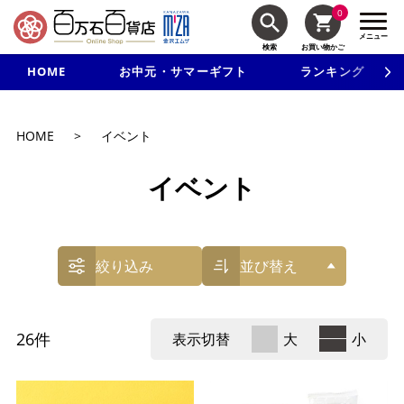
0
メニュー
検索
お買い物かご
HOME
お中元・サマーギフト
ランキング
新規入会で3千円以上で使える500円クーポンを進呈！
HOME
>
イベント
イベント
絞り込み
並び替え
26
件
表示切替
大
小