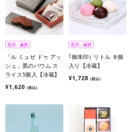
石川・金沢
石川・金沢
「ル ミュゼ ドゥ アッ
｢御朱印｣ リトル ８個
シュ」黒のバウム ス
入り【冷蔵】
ライス5個入【冷蔵】
¥1,728
(税込)
¥1,620
(税込)