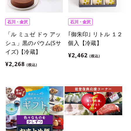
石川・金沢
石川・金沢
「ル ミュゼ ドゥ アッ
｢御朱印｣ リトル １２
シュ」黒のバウム(Sサ
個入【冷蔵】
イズ)【冷蔵】
¥2,462
(税込)
¥2,268
(税込)