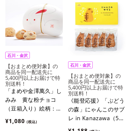
石川・金沢
石川・金沢
【おまとめ便対象】の
商品を同一配送先に
【おまとめ便対象】の
5,400円以上お届けで特
商品を同一配送先に
別送料！
5,400円以上お届けで特
「まめや金澤萬久」し
別送料！
みみ 黄な粉チョコ
《能登応援》「ぶどう
（豆箱入り）絵柄：う
の森」にゃんこのサブ
さぎ【おまとめ便対
レ in Kanazawa（5個
¥1,080
(税込)
象】
入り）【おまとめ便対
¥1,188