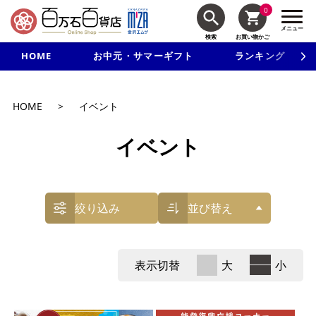
0
メニュー
検索
お買い物かご
HOME
お中元・サマーギフト
ランキング
新規入会で3千円以上で使える500円クーポンを進呈！
HOME
>
イベント
イベント
絞り込み
並び替え
表示切替
大
小