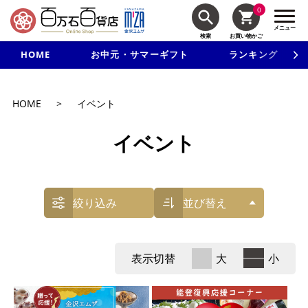
0
メニュー
検索
お買い物かご
HOME
お中元・サマーギフト
ランキング
新規入会で3千円以上で使える500円クーポンを進呈！
HOME
>
イベント
イベント
絞り込み
並び替え
表示切替
大
小