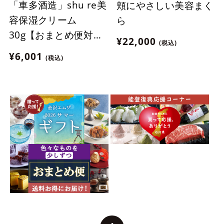
「車多酒造」shu re美
頬にやさしい美容まく
容保湿クリーム
ら
30g【おまとめ便対
¥22,000
(税込)
象】
¥6,001
(税込)