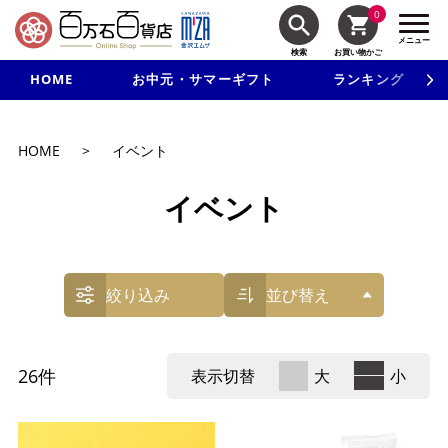
0
メニュー
検索
お買い物かご
HOME
お中元・サマーギフト
ランキング
新規入会で3千円以上で使える500円クーポンを進呈！
HOME
>
イベント
イベント
絞り込み
並び替え
26
件
表示切替
大
小