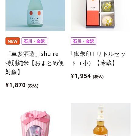
NEW
石川・金沢
石川・金沢
「車多酒造」shu re
｢御朱印｣ リトルセッ
特別純米【おまとめ便
ト（小）【冷蔵】
対象】
¥1,954
(税込)
¥1,870
(税込)