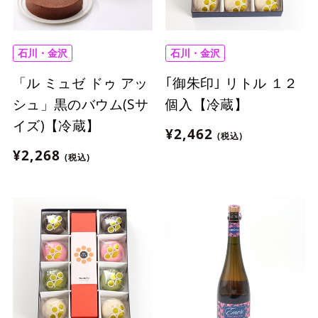
石川・金沢
石川・金沢
「ル ミュゼ ドゥ アッ
｢御朱印｣ リトル １２
シュ」黒のバウム(Sサ
個入【冷蔵】
イズ)【冷蔵】
¥2,462
(税込)
¥2,268
(税込)