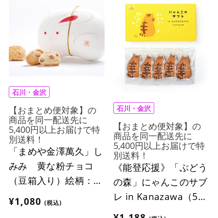
石川・金沢
石川・金沢
【おまとめ便対象】の
商品を同一配送先に
【おまとめ便対象】の
5,400円以上お届けで特
商品を同一配送先に
別送料！
5,400円以上お届けで特
「まめや金澤萬久」し
別送料！
みみ 黄な粉チョコ
《能登応援》「ぶどう
（豆箱入り）絵柄：う
の森」にゃんこのサブ
さぎ【おまとめ便対
レ in Kanazawa（5個
¥1,080
(税込)
象】
入り）【おまとめ便対
¥1,188