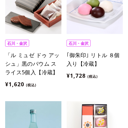
石川・金沢
石川・金沢
「ル ミュゼ ドゥ アッ
｢御朱印｣ リトル ８個
シュ」黒のバウム ス
入り【冷蔵】
ライス5個入【冷蔵】
¥1,728
(税込)
¥1,620
(税込)