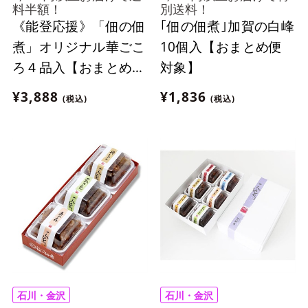
料半額！
別送料！
《能登応援》「佃の佃
｢佃の佃煮｣加賀の白峰
煮」オリジナル華ごこ
10個入【おまとめ便
ろ４品入【おまとめ便
対象】
対象】
¥3,888
¥1,836
(税込)
(税込)
石川・金沢
石川・金沢