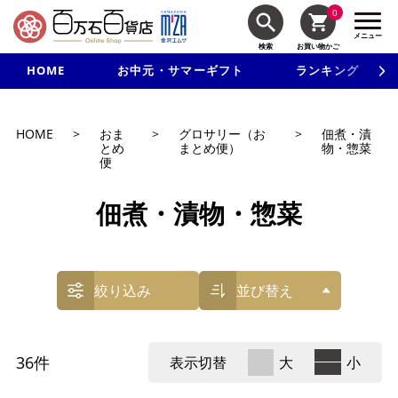
0
メニュー
検索
お買い物かご
HOME
お中元・サマーギフト
ランキング
新規入会で3千円以上で使える500円クーポンを進呈！
HOME
>
おま
>
グロサリー（お
>
佃煮・漬
とめ
まとめ便）
物・惣菜
便
佃煮・漬物・惣菜
絞り込み
並び替え
36
件
表示切替
大
小