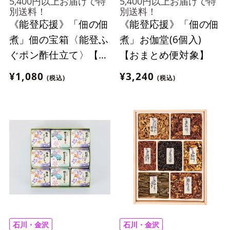
5,400円以上お届けで特
5,400円以上お届けで特
別送料！
別送料！
《能登応援》「佃の佃
《能登応援》「佃の佃
煮」佃の宝箱〈能登ふ
煮」お伽堂(6個入)
ぐポン酢仕立て〉【お
【おまとめ便対象】
まとめ便対象】
¥1,080
¥3,240
(税込)
(税込)
石川・金沢
石川・金沢