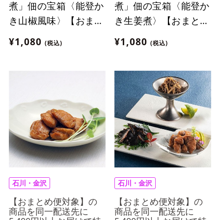
煮」佃の宝箱〈能登か
煮」佃の宝箱〈能登か
き山椒風味〉【おまと
き生姜煮〉【おまとめ
め便対象】
便対象】
¥1,080
¥1,080
(税込)
(税込)
石川・金沢
石川・金沢
【おまとめ便対象】の
【おまとめ便対象】の
商品を同一配送先に
商品を同一配送先に