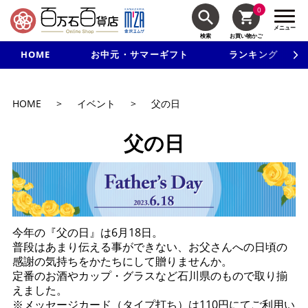
0
メニュー
検索
お買い物かご
HOME
お中元・サマーギフト
ランキング
新規入会で3千円以上で使える500円クーポンを進呈！
HOME
>
イベント
>
父の日
父の日
今年の『父の日』は6月18日。
普段はあまり伝える事ができない、お父さんへの日頃の
感謝の気持ちをかたちにして贈りませんか。
定番のお酒やカップ・グラスなど石川県のもので取り揃
えました。
※メッセージカード（タイプ打ち）は110円にてご利用い