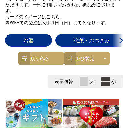
ただけます。一部ご利用いただけない商品がございま
す。
カードのイメージはこちら
※WEBでの受注は6月11日（日）までとなります。
お酒
惣菜・おつまみ
絞り込み
並び替え
表示切替
大
小